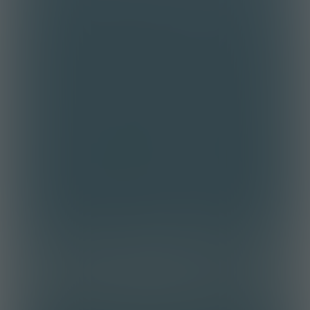
Op basis van eigen waarnemingen
door Compliance, waaronder
informatievoorziening door Beleids-
en Kwaliteitsbepalers,
Kwaliteitsmanager en Bureau
Vaktechniek, verslagen van reviews
en OKB’s, eigen onderzoek en
meldingen uit de organisatie
constateert Compliance geen
omissies of onjuiste weergave van