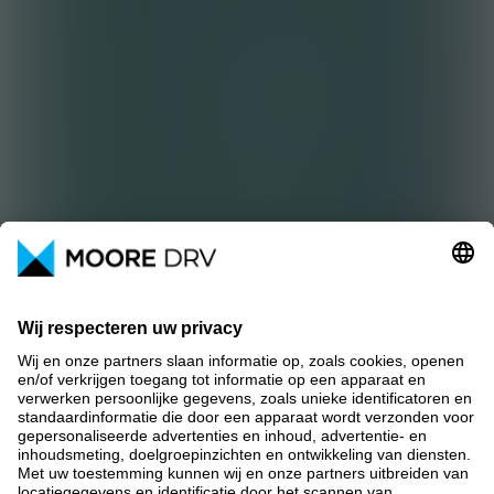
De externe compliance officer is
voor Moore DRV tevens functionaris
voor de gegevensbescherming (FG).
In die rol worden onder meer
datalekken afgehandeld. De indruk
bestaat dat medewerkers het
meldloket goed weten te vinden.
Meldingen worden conform
wetgeving afgehandeld. In de
verslagperiode heeft zich één, voor
Moore DRV, opvallend datalek
voorgedaan. Hierbij werden
persoonsgegevens van alle
medewerkers van een klant naar
een collega van Moore in Duitsland
gestuurd terwijl deze intern
verstuurd hadden moeten worden.
Dit lek is adequaat gemeld en